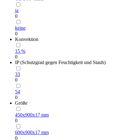
ja
0
keine
0
Konvektion
15 %
0
IP (Schutzgrad gegen Feuchtigkeit und Staub)
33
0
54
0
Größe
450х900х17 mm
0
600х900х17 mm
0