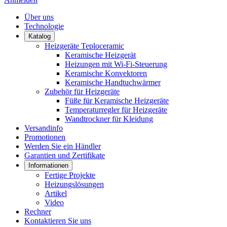
Über uns
Technologie
Katalog
Heizgeräte Teploceramic
Keramische Heizgerät
Heizungen mit Wi-Fi-Steuerung
Keramische Konvektoren
Keramische Handtuchwärmer
Zubehör für Heizgeräte
Füße für Keramische Heizgeräte
Temperaturregler für Heizgeräte
Wandtrockner für Kleidung
Versandinfo
Promotionen
Werden Sie ein Händler
Garantien und Zertifikate
Informationen
Fertige Projekte
Heizungslösungen
Artikel
Video
Rechner
Kontaktieren Sie uns