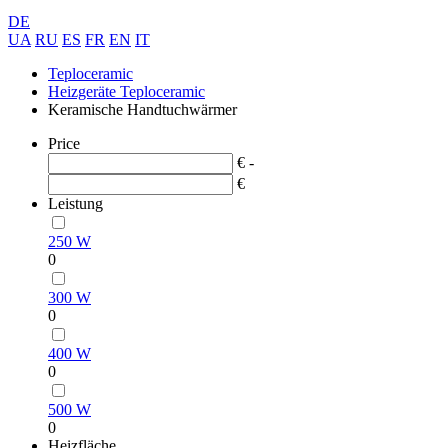
DE
UA
RU
ES
FR
EN
IT
Teploceramic
Heizgeräte Teploceramic
Keramische Handtuchwärmer
Price
€ -
€
Leistung
250 W
0
300 W
0
400 W
0
500 W
0
Heizfläche