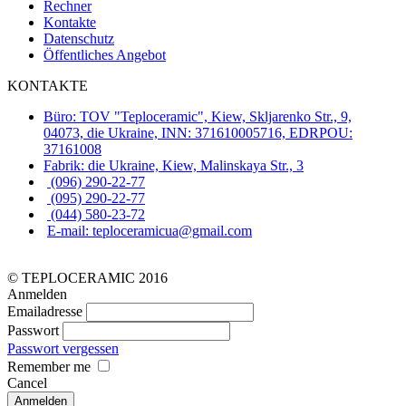
Rechner
Kontakte
Datenschutz
Öffentliches Angebot
KONTAKTE
Büro: TOV "Teploceramic", Kiew, Skljarenko Str., 9,
04073, die Ukraine, INN: 371610005716, EDRPOU:
37161008
Fabrik: die Ukraine, Kiew, Malinskaya Str., 3
(096) 290-22-77
(095) 290-22-77
(044) 580-23-72
E-mail: teploceramicua@gmail.com
© TEPLOCERAMIC 2016
Anmelden
Emailadresse
Passwort
Passwort vergessen
Remember me
Cancel