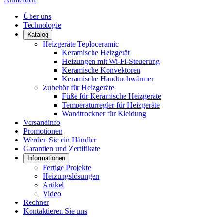
Über uns
Technologie
Katalog
Heizgeräte Teploceramic
Keramische Heizgerät
Heizungen mit Wi-Fi-Steuerung
Keramische Konvektoren
Keramische Handtuchwärmer
Zubehör für Heizgeräte
Füße für Keramische Heizgeräte
Temperaturregler für Heizgeräte
Wandtrockner für Kleidung
Versandinfo
Promotionen
Werden Sie ein Händler
Garantien und Zertifikate
Informationen
Fertige Projekte
Heizungslösungen
Artikel
Video
Rechner
Kontaktieren Sie uns