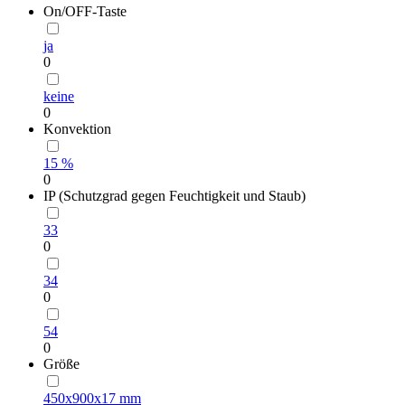
On/OFF-Taste
ja
0
keine
0
Konvektion
15 %
0
IP (Schutzgrad gegen Feuchtigkeit und Staub)
33
0
34
0
54
0
Größe
450х900х17 mm