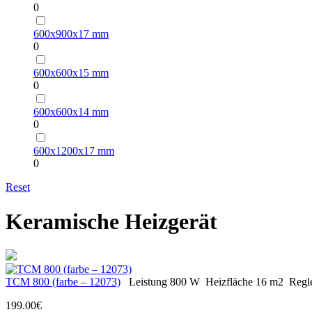
0
600х900х17 mm
0
600х600х15 mm
0
600х600х14 mm
0
600х1200х17 mm
0
Reset
Keramische Heizgerät
ТСМ 800 (farbe – 12073)
Leistung
800 W
Heizfläche
16 m2
Regl
199.00€