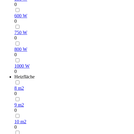
0
600 W
0
750 W
0
800 W
0
1000 W
0
Heizfläche
8 m2
0
9 m2
0
10 m2
0