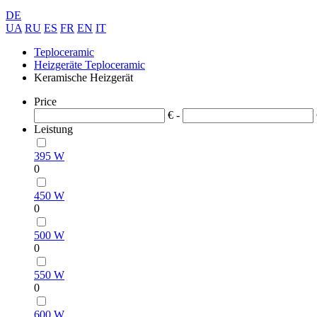
DE
UA
RU
ES
FR
EN
IT
Teploceramic
Heizgeräte Teploceramic
Keramische Heizgerät
Price
€ -
Leistung
395 W
0
450 W
0
500 W
0
550 W
0
600 W