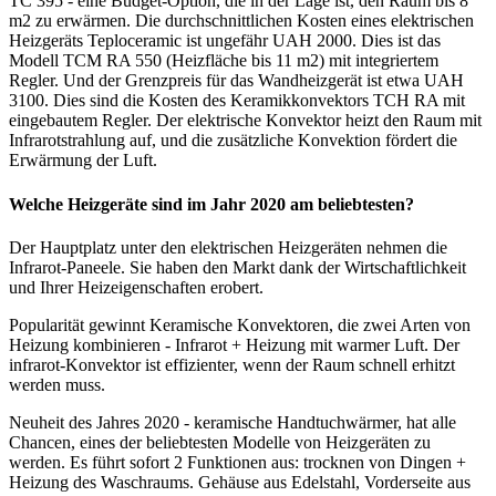
TC 395 - eine Budget-Option, die in der Lage ist, den Raum bis 8
m2 zu erwärmen. Die durchschnittlichen Kosten eines elektrischen
Heizgeräts Teploceramic ist ungefähr UAH 2000. Dies ist das
Modell TCM RA 550 (Heizfläche bis 11 m2) mit integriertem
Regler. Und der Grenzpreis für das Wandheizgerät ist etwa UAH
3100. Dies sind die Kosten des Keramikkonvektors TCH RA mit
eingebautem Regler. Der elektrische Konvektor heizt den Raum mit
Infrarotstrahlung auf, und die zusätzliche Konvektion fördert die
Erwärmung der Luft.
Welche Heizgeräte sind im Jahr 2020 am beliebtesten?
Der Hauptplatz unter den elektrischen Heizgeräten nehmen die
Infrarot-Paneele. Sie haben den Markt dank der Wirtschaftlichkeit
und Ihrer Heizeigenschaften erobert.
Popularität gewinnt Keramische Konvektoren, die zwei Arten von
Heizung kombinieren - Infrarot + Heizung mit warmer Luft. Der
infrarot-Konvektor ist effizienter, wenn der Raum schnell erhitzt
werden muss.
Neuheit des Jahres 2020 - keramische Handtuchwärmer, hat alle
Chancen, eines der beliebtesten Modelle von Heizgeräten zu
werden. Es führt sofort 2 Funktionen aus: trocknen von Dingen +
Heizung des Waschraums. Gehäuse aus Edelstahl, Vorderseite aus