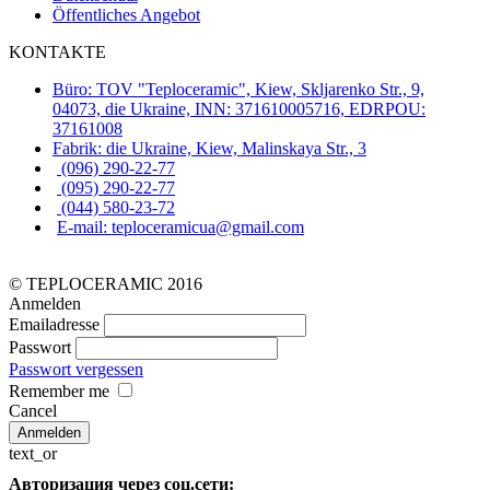
Öffentliches Angebot
KONTAKTE
Büro: TOV "Teploceramic", Kiew, Skljarenko Str., 9,
04073, die Ukraine, INN: 371610005716, EDRPOU:
37161008
Fabrik: die Ukraine, Kiew, Malinskaya Str., 3
(096) 290-22-77
(095) 290-22-77
(044) 580-23-72
E-mail: teploceramicua@gmail.com
© TEPLOCERAMIC 2016
Anmelden
Emailadresse
Passwort
Passwort vergessen
Remember me
Cancel
text_or
Авторизация через соц.сети: