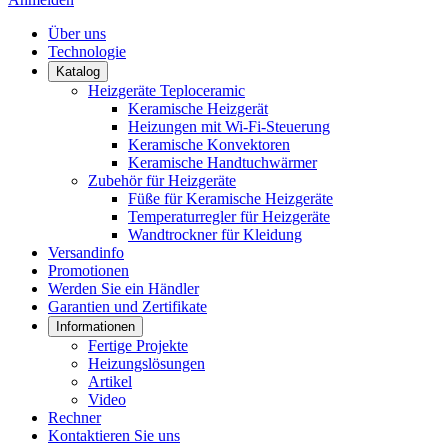
Über uns
Technologie
Katalog
Heizgeräte Teploceramic
Keramische Heizgerät
Heizungen mit Wi-Fi-Steuerung
Keramische Konvektoren
Keramische Handtuchwärmer
Zubehör für Heizgeräte
Füße für Keramische Heizgeräte
Temperaturregler für Heizgeräte
Wandtrockner für Kleidung
Versandinfo
Promotionen
Werden Sie ein Händler
Garantien und Zertifikate
Informationen
Fertige Projekte
Heizungslösungen
Artikel
Video
Rechner
Kontaktieren Sie uns