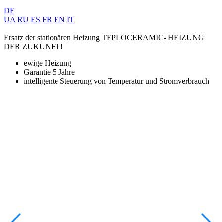
DE
UA
RU
ES
FR
EN
IT
Ersatz der stationären Heizung
TEPLOCERAMIC-
HEIZUNG
DER ZUKUNFT!
u
ewige Heizung
Garantie 5 Jahre
intelligente Steuerung von Temperatur und Stromverbrauch